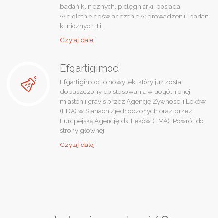
badań klinicznych, pielęgniarki, posiada
wieloletnie doświadczenie w prowadzeniu badań
klinicznych II i...
"Ośrodek
Czytaj dalej
badawczy"
Efgartigimod
Efgartigimod to nowy lek, który już został
dopuszczony do stosowania w uogólnionej
miastenii gravis przez Agencję Żywności i Leków
(FDA) w Stanach Zjednoczonych oraz przez
Europejską Agencję ds. Leków (EMA). Powrót do
strony głównej
"Efgartigimod"
Czytaj dalej